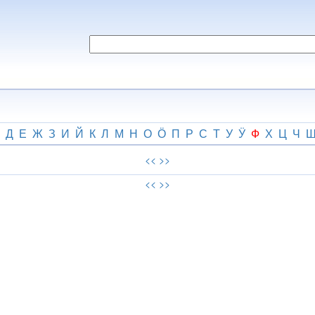
Д
Е
Ж
З
И
Й
К
Л
М
Н
О
Ӧ
П
Р
С
Т
У
Ӱ
Ф
Х
Ц
Ч
<<
>>
<<
>>