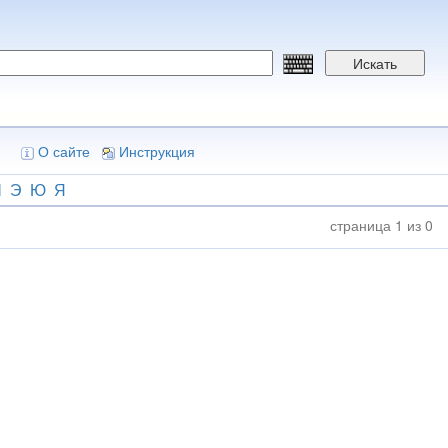
Искать
О сайте
Инструкция
Ш
Э
Ю
Я
страница 1 из 0