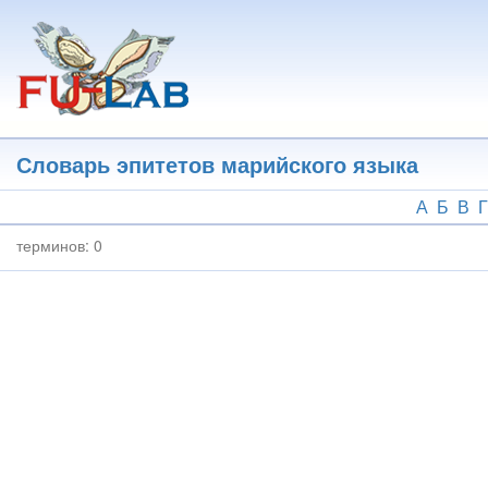
Перейти
к
основному
содержанию
Словарь эпитетов марийского языка
А
Б
В
Г
терминов:
0