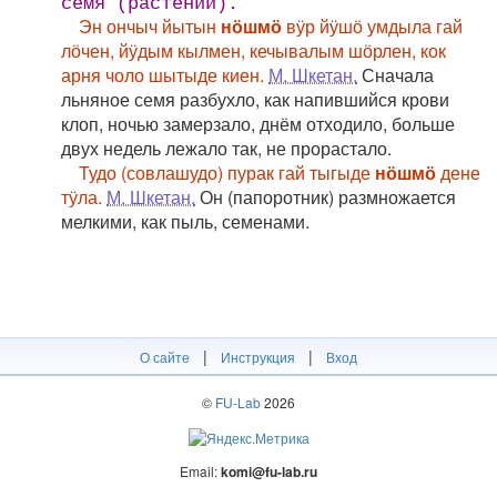
семя (растений).
Эн ончыч йытын
нӧшмӧ
вӱр йӱшӧ умдыла гай
лӧчен, йӱдым кылмен, кечывалым шӧрлен, кок
арня чоло шытыде киен.
М. Шкетан.
Сначала
льняное семя разбухло, как напившийся крови
клоп, ночью замерзало, днём отходило, больше
двух недель лежало так, не прорастало.
Тудо (совлашудо) пурак гай тыгыде
нӧшмӧ
дене
тӱла.
М. Шкетан.
Он (папоротник) размножается
мелкими, как пыль, семенами.
|
|
О сайте
Инструкция
Вход
©
FU-Lab
2026
Email:
komi@fu-lab.ru