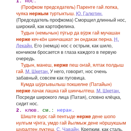
1.
нос.
(Профком председатель) Пареҥге гай лопка,
чуяка
нержым
туртыктыш.
Ю. Галютин.
(Председатель профкома) Сморщил длинный нос,
широкий, как картофелина.
Тудын (немычын) пӱгыр да вӱрж гай мучашан
нерже
кеч-кӧн шинчашкат эн ондакак перна.
Н.
Лекайн.
Его (немца) нос с острым, как шило,
кончиком бросается в глаза каждого в первую
очередь.
Тудын, манеш,
нерже
пеш оҥай, ялтак полдыш
гай.
М. Шкетан.
У него, говорит, нос очень
забавный, совсем как пуговица.
Кумда шӱргывылыш покшелне (Патайын)
нерже
лачак лашка гай шинчылтеш.
М. Шкетан.
Посреди широкого лица (Патая), словно клёцка,
сидит нос.
2.
клюв.
см.:
.
неран
Шиште вурс гай пеҥгыде
нерже
дене шопо
нулгым чӱҥга, умдо гай йылмыж дене нӧршукшым
шуралтен луктеш.
С. Чавайн.
Крепким, как сталь,