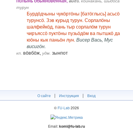
полынь обыкновенная,
видз.
кӧинакань, шыдӧса
турун
Бурдӧдчыны чукӧртӧны [батӧглысь] асьсӧ
турунсӧ. Зэв курыд турун. Сорлалӧны
шалфейкӧд, пань тыр сорлалӧм турун
чиръяссӧ пуктӧны пузьӧдӧм ва пытшкӧ да
юӧны кык паньӧн лун.
Висер Вась, Мус
висигӧн.
вӧвбӧж,
зынпот
кп.
удм.
|
|
О сайте
Инструкция
Вход
©
FU-Lab
2026
Email:
komi@fu-lab.ru