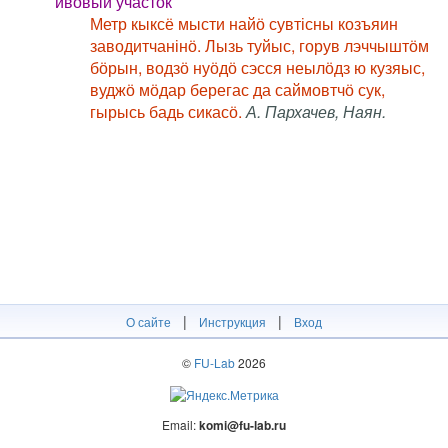
ивовый участок
Метр кыксё мысти найӧ сувтісны козъяин
заводитчанінӧ. Лызь туйыс, горув лэччыштӧм
бӧрын, водзӧ нуӧдӧ сэсся неылӧдз ю кузяыс,
вуджӧ мӧдар берегас да саймовтчӧ сук,
гырысь бадь сикасӧ.
А. Пархачев, Наян.
|
|
О сайте
Инструкция
Вход
©
FU-Lab
2026
Email:
komi@fu-lab.ru