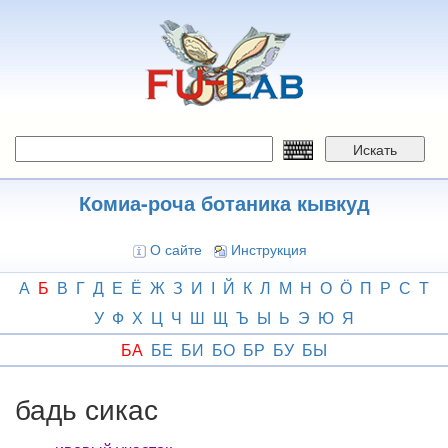
Перейти
к
основному
содержанию
Искать
Комиа-роча ботаника кывкуд
О сайте
Инструкция
А
Б
В
Г
Д
Е
Ё
Ж
З
И
І
Й
К
Л
М
Н
О
Ӧ
П
Р
С
Т
У
Ф
Х
Ц
Ч
Ш
Щ
Ъ
Ы
Ь
Э
Ю
Я
БА
БЕ
БИ
БО
БР
БУ
БЫ
бадь сикас