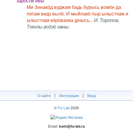
заросли ивы
Ми Зинакӧд вуджам бадь бурысь вомӧн да
петам видз вылӧ. И мыйлакӧ пыр ылыстчам и
ылыстчам кӧрӧванка дінысь...
И. Торопов,
Тіянлы водзӧ овны.
|
|
О сайте
Инструкция
Вход
©
FU-Lab
2026
Email:
komi@fu-lab.ru