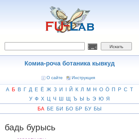
Перейти
к
основному
содержанию
Искать
Комиа-роча ботаника кывкуд
О сайте
Инструкция
А
Б
В
Г
Д
Е
Ё
Ж
З
И
І
Й
К
Л
М
Н
О
Ӧ
П
Р
С
Т
У
Ф
Х
Ц
Ч
Ш
Щ
Ъ
Ы
Ь
Э
Ю
Я
БА
БЕ
БИ
БО
БР
БУ
БЫ
бадь бурысь