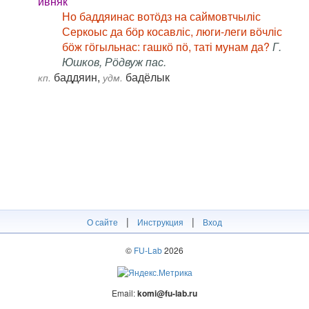
ивняк
Но баддяинас вотӧдз на саймовтчыліс
Серкоыс да бӧр косавліс, люги-леги вӧчліс
бӧж гӧгыльнас: гашкӧ пӧ, таті мунам да?
Г.
Юшков, Рӧдвуж пас.
баддяин,
бадёлык
кп.
удм.
|
|
О сайте
Инструкция
Вход
©
FU-Lab
2026
Email:
komi@fu-lab.ru