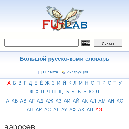
Перейти
к
основному
содержанию
Искать
Большой русско-коми словарь
О сайте
Инструкция
А
Б
В
Г
Д
Е
Ё
Ж
З
И
Й
К
Л
М
Н
О
П
Р
С
Т
У
Ф
Х
Ц
Ч
Ш
Щ
Ъ
Ы
Ь
Э
Ю
Я
А
АБ
АВ
АГ
АД
АЖ
АЗ
АИ
АЙ
АК
АЛ
АМ
АН
АО
АП
АР
АС
АТ
АУ
АФ
АХ
АЦ
АЭ
аэросев