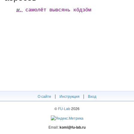
м.
самолёт вывсянь кӧдзӧм
|
|
О сайте
Инструкция
Вход
©
FU-Lab
2026
Email:
komi@fu-lab.ru