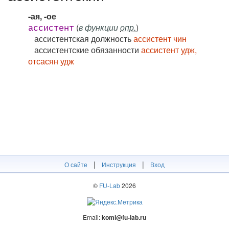
-ая, -ое
(
в функции
опр.
)
ассистент
ассистентская должность
ассистент чин
ассистентские обязанности
ассистент удж,
отсасян удж
|
|
О сайте
Инструкция
Вход
©
FU-Lab
2026
Email:
komi@fu-lab.ru