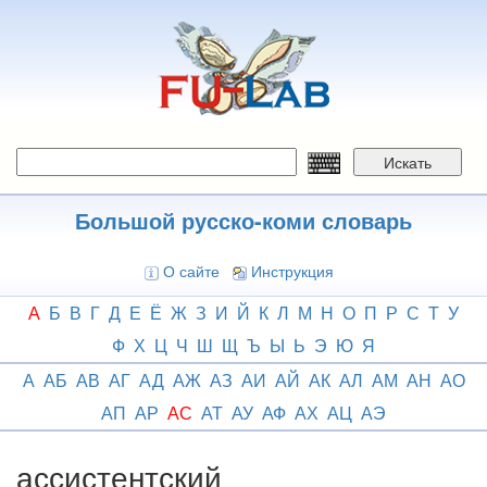
Перейти
к
основному
содержанию
Искать
Большой русско-коми словарь
О сайте
Инструкция
А
Б
В
Г
Д
Е
Ё
Ж
З
И
Й
К
Л
М
Н
О
П
Р
С
Т
У
Ф
Х
Ц
Ч
Ш
Щ
Ъ
Ы
Ь
Э
Ю
Я
А
АБ
АВ
АГ
АД
АЖ
АЗ
АИ
АЙ
АК
АЛ
АМ
АН
АО
АП
АР
АС
АТ
АУ
АФ
АХ
АЦ
АЭ
ассистентский