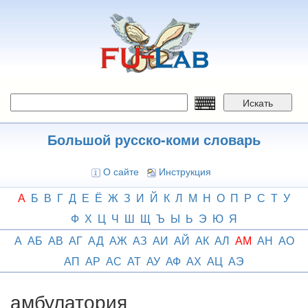
Перейти
к
основному
содержанию
Искать
Большой русско-коми словарь
О сайте
Инструкция
А
Б
В
Г
Д
Е
Ё
Ж
З
И
Й
К
Л
М
Н
О
П
Р
С
Т
У
Ф
Х
Ц
Ч
Ш
Щ
Ъ
Ы
Ь
Э
Ю
Я
А
АБ
АВ
АГ
АД
АЖ
АЗ
АИ
АЙ
АК
АЛ
АМ
АН
АО
АП
АР
АС
АТ
АУ
АФ
АХ
АЦ
АЭ
амбулатория