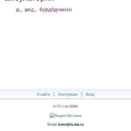
ж.
мед.
бурдӧдчанін
|
|
О сайте
Инструкция
Вход
©
FU-Lab
2026
Email:
komi@fu-lab.ru