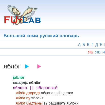
Перейти
к
основному
содержанию
Большой коми-русский словарь
А
Б
В
Г
Д
Е
ЯБ
ЯВ
Я
яблӧг
јаблӧг
ст.орф.
яблӧк
яблоко || яблоневый
яблӧг дзоридз
яблоневый цветок
яблӧг пу
яблоня
яблӧг быдтыны
выращивать яблоки