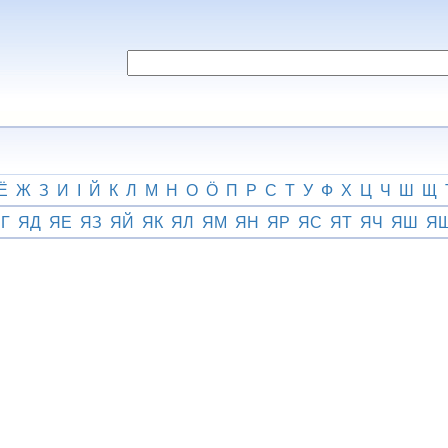
Ё
Ж
З
И
І
Й
К
Л
М
Н
О
Ӧ
П
Р
С
Т
У
Ф
Х
Ц
Ч
Ш
Щ
Г
ЯД
ЯЕ
ЯЗ
ЯЙ
ЯК
ЯЛ
ЯМ
ЯН
ЯР
ЯС
ЯТ
ЯЧ
ЯШ
Я