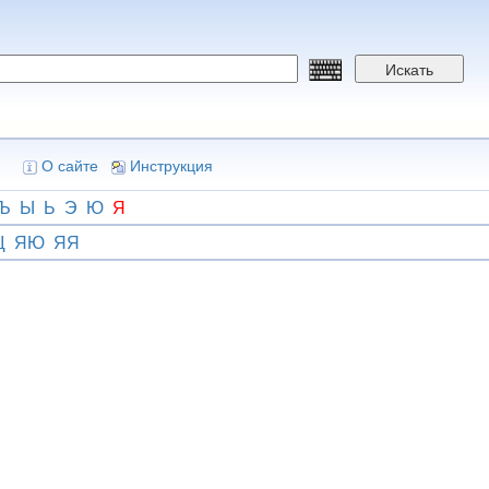
Искать
О сайте
Инструкция
Ъ
Ы
Ь
Э
Ю
Я
Щ
ЯЮ
ЯЯ