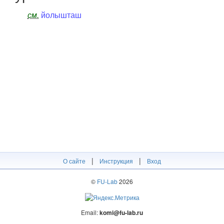
см.
йолышташ
|
|
О сайте
Инструкция
Вход
©
FU-Lab
2026
Email:
komi@fu-lab.ru