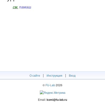
см.
памаш
|
|
О сайте
Инструкция
Вход
©
FU-Lab
2026
Email:
komi@fu-lab.ru