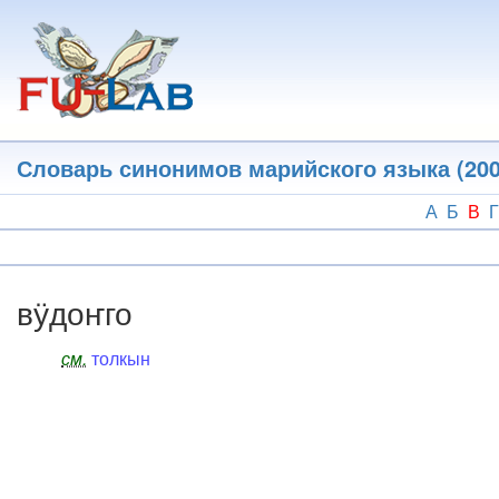
Перейти
к
основному
содержанию
Словарь синонимов марийского языка (200
А
Б
В
Г
вӱдоҥго
см.
толкын