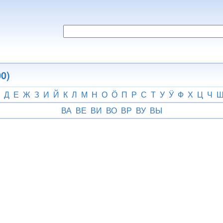
0)
Д
Е
Ж
З
И
Й
К
Л
М
Н
О
Ӧ
П
Р
С
Т
У
Ӱ
Ф
Х
Ц
Ч
ВА
ВЕ
ВИ
ВО
ВР
ВУ
ВЫ