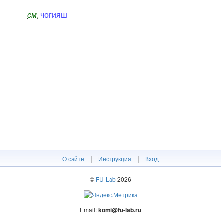
см.
чогияш
|
|
О сайте
Инструкция
Вход
©
FU-Lab
2026
Email:
komi@fu-lab.ru