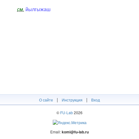
см.
йылгыжаш
|
|
О сайте
Инструкция
Вход
©
FU-Lab
2026
Email:
komi@fu-lab.ru