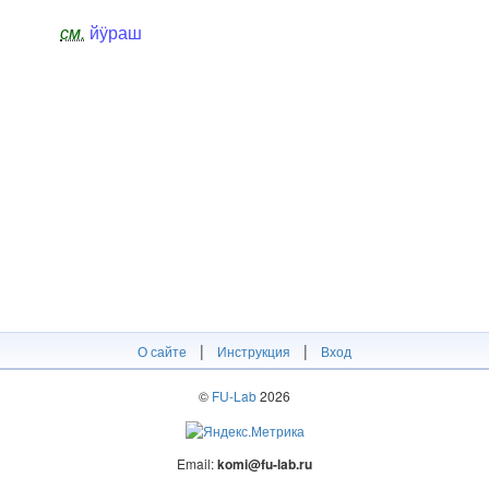
см.
йӱраш
|
|
О сайте
Инструкция
Вход
©
FU-Lab
2026
Email:
komi@fu-lab.ru