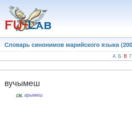
Перейти
к
основному
содержанию
Словарь синонимов марийского языка (200
А
Б
В
Г
вучымеш
см.
арымеш