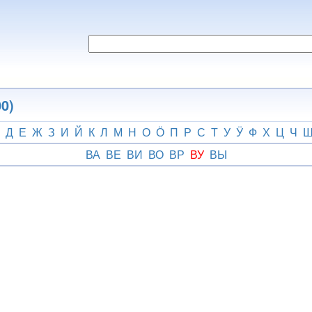
0)
Д
Е
Ж
З
И
Й
К
Л
М
Н
О
Ӧ
П
Р
С
Т
У
Ӱ
Ф
Х
Ц
Ч
ВА
ВЕ
ВИ
ВО
ВР
ВУ
ВЫ