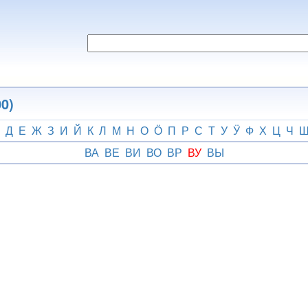
0)
Д
Е
Ж
З
И
Й
К
Л
М
Н
О
Ӧ
П
Р
С
Т
У
Ӱ
Ф
Х
Ц
Ч
ВА
ВЕ
ВИ
ВО
ВР
ВУ
ВЫ