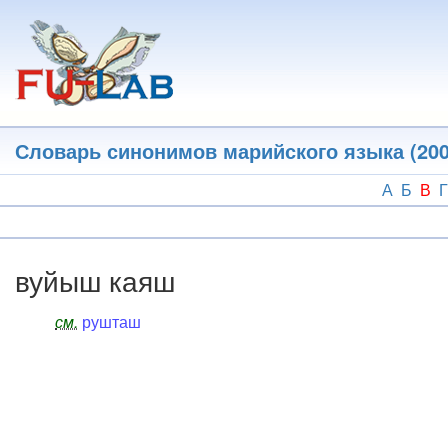
Перейти
к
основному
содержанию
Словарь синонимов марийского языка (200
А
Б
В
Г
вуйыш каяш
см.
рушташ