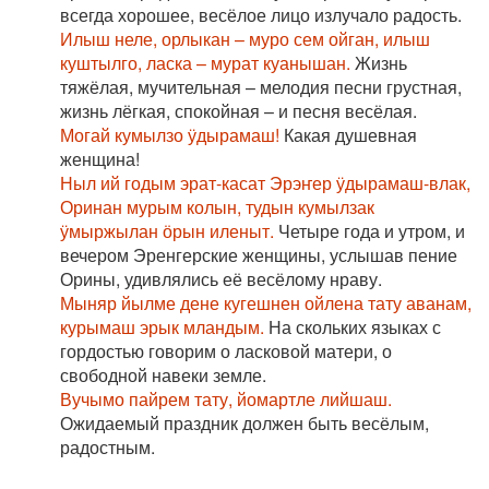
всегда хорошее, весёлое лицо излучало радость.
Илыш неле, орлыкан – муро сем ойган, илыш
куштылго, ласка – мурат куанышан.
Жизнь
тяжёлая, мучительная – мелодия песни грустная,
жизнь лёгкая, спокойная – и песня весёлая.
Могай кумылзо ӱдырамаш!
Какая душевная
женщина!
Ныл ий годым эрат-касат Эрэҥер ӱдырамаш-влак,
Оринан мурым колын, тудын кумылзак
ӱмыржылан ӧрын иленыт.
Четыре года и утром, и
вечером Эренгерские женщины, услышав пение
Орины, удивлялись её весёлому нраву.
Мыняр йылме дене кугешнен ойлена тату аванам,
курымаш эрык мландым.
На скольких языках с
гордостью говорим о ласковой матери, о
свободной навеки земле.
Вучымо пайрем тату, йомартле лийшаш.
Ожидаемый праздник должен быть весёлым,
радостным.