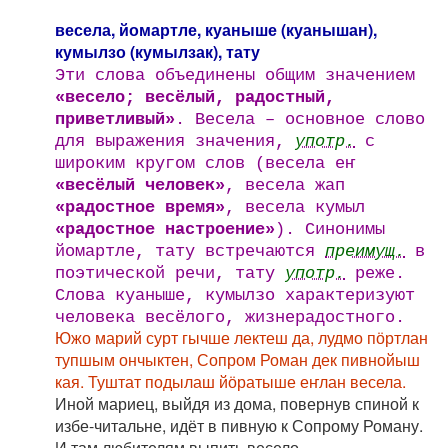
весела, йомартле, куаныше (куанышан),
кумылзо (кумылзак), тату
Эти слова объединены общим значением
«весело; весёлый, радостный,
приветливый»
. Весела – основное слово
для выражения значения,
употр.
с
широким кругом слов (весела еҥ
«весёлый человек»
, весела жап
«радостное время»
, весела кумыл
«радостное настроение»
). Синонимы
йомартле, тату встречаются
преимущ.
в
поэтической речи, тату
употр.
реже.
Слова куаныше, кумылзо характеризуют
человека весёлого, жизнерадостного.
Южо марий сурт гычше лектеш да, лудмо пӧртлан
тупшым ончыктен, Сопром Роман дек пивнойыш
кая. Туштат подылаш йӧратыше еҥлан весела.
Иной мариец, выйдя из дома, повернув спиной к
избе-читальне, идёт в пивную к Сопрому Роману.
И там любителям выпить весело.