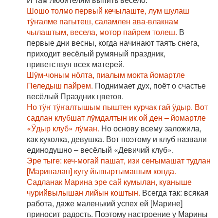
Шошо толмо первый кечылаште, лум шулаш
тӱҥалме пагытеш, саламлен ава-влакнам
чылаштым, весела, мотор пайрем толеш.
В
первые дни весны, когда начинают таять снега,
приходит весёлый румяный праздник,
приветствуя всех матерей.
Шӱм-чоным нӧлта, пиалым мокта йомартле
Пеледыш пайрем.
Поднимает дух, поёт о счастье
весёлый Праздник цветов.
Но тӱҥ тӱҥалтышым пыштен курчак гай ӱдыр. Вот
садлан клубшат лӱмдалтын ик ой ден – йомартле
«Ӱдыр клуб» лӱман.
Но основу всему заложила,
как куколка, девушка. Вот поэтому и клуб назвали
единодушно – весёлый «Девичий клуб».
Эре тыге: кеч-могай пашат, изи сеҥымашат тудлан
[Мариналан] кугу йывыртымашым конда.
Садланак Марина эре сай кумылан, куаныше
чурийвылышан лийын коштын.
Всегда так: всякая
работа, даже маленький успех ей [Марине]
приносит радость. Поэтому настроение у Марины