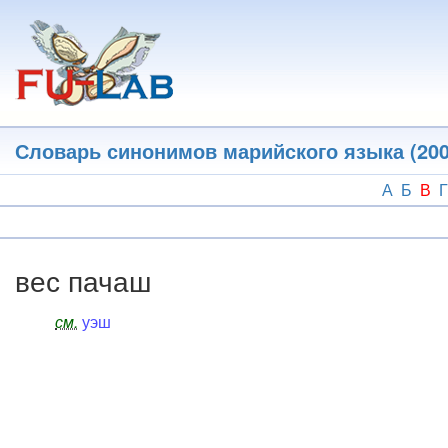
Перейти
к
основному
содержанию
Словарь синонимов марийского языка (200
А
Б
В
Г
вес пачаш
см.
уэш