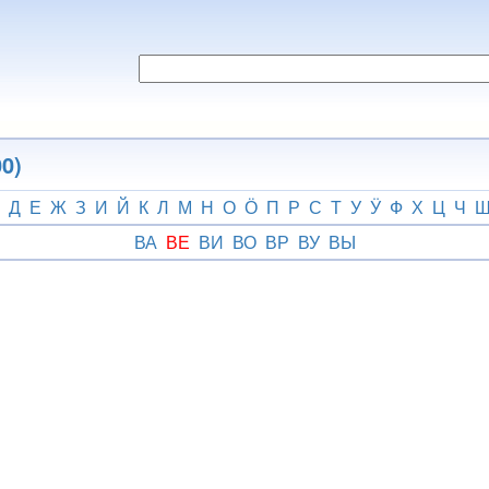
0)
Д
Е
Ж
З
И
Й
К
Л
М
Н
О
Ӧ
П
Р
С
Т
У
Ӱ
Ф
Х
Ц
Ч
ВА
ВЕ
ВИ
ВО
ВР
ВУ
ВЫ