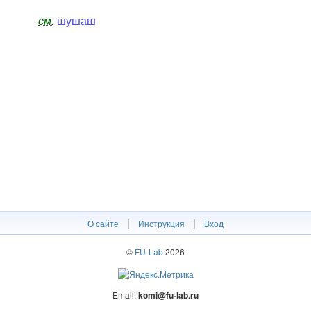
см.
шушаш
|
|
О сайте
Инструкция
Вход
©
FU-Lab
2026
Email:
komi@fu-lab.ru