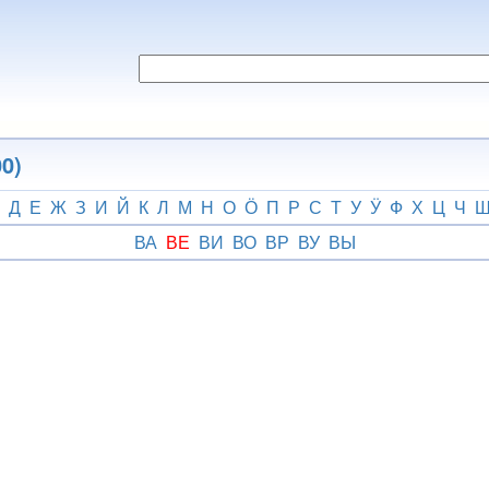
0)
Д
Е
Ж
З
И
Й
К
Л
М
Н
О
Ӧ
П
Р
С
Т
У
Ӱ
Ф
Х
Ц
Ч
ВА
ВЕ
ВИ
ВО
ВР
ВУ
ВЫ