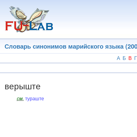
Перейти
к
основному
содержанию
Словарь синонимов марийского языка (200
А
Б
В
Г
верыште
см.
тураште