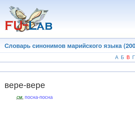
Перейти
к
основному
содержанию
Словарь синонимов марийского языка (200
А
Б
В
Г
вере-вере
см.
посна-посна