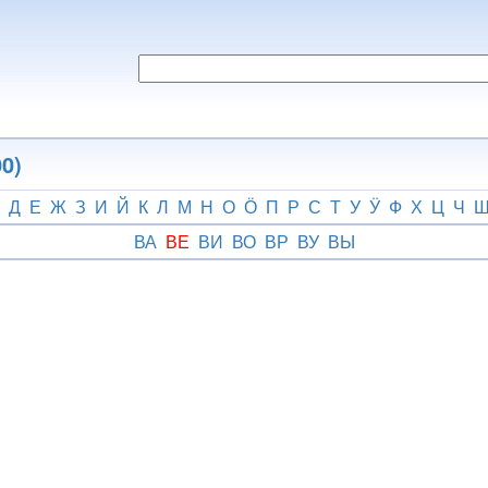
0)
Д
Е
Ж
З
И
Й
К
Л
М
Н
О
Ӧ
П
Р
С
Т
У
Ӱ
Ф
Х
Ц
Ч
ВА
ВЕ
ВИ
ВО
ВР
ВУ
ВЫ