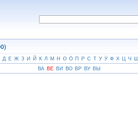
0)
Д
Е
Ж
З
И
Й
К
Л
М
Н
О
Ӧ
П
Р
С
Т
У
Ӱ
Ф
Х
Ц
Ч
ВА
ВЕ
ВИ
ВО
ВР
ВУ
ВЫ