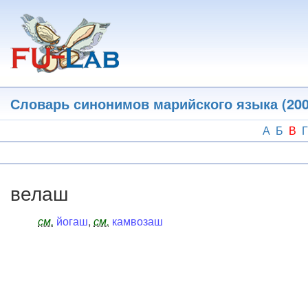
Перейти
к
основному
содержанию
Словарь синонимов марийского языка (200
А
Б
В
Г
велаш
см.
йогаш
,
см.
камвозаш