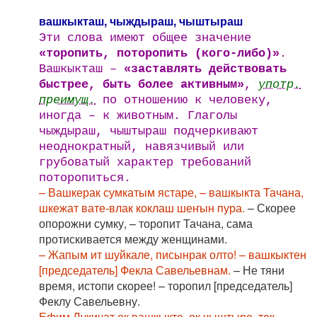
вашкыкташ, чыждыраш, чыштыраш
Эти слова имеют общее значение
«торопить, поторопить (кого-либо)»
.
Вашкыкташ –
«заставлять действовать
быстрее, быть более активным»
,
употр.
преимущ.
по отношению к человеку,
иногда – к животным. Глаголы
чыждыраш, чыштыраш подчеркивают
неоднократный, навязчивый или
грубоватый характер требований
поторопиться.
– Вашкерак сумкатым ястаре, – вашкыкта Тачана,
шкежат вате-влак коклаш шеҥын пура.
– Скорее
опорожни сумку, – торопит Тачана, сама
протискивается между женщинами.
– Жапым ит шуйкале, писынрак олто! – вашкыктен
[председатель] Фекла Савельевнам.
– Не тяни
время, истопи скорее! – торопил [председатель]
Феклу Савельевну.
Ефим Лукичат ок вашкыкте, ок чыштыре, тек