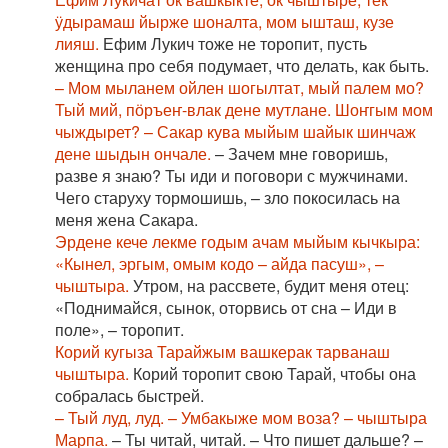
ӱдырамаш йырже шоналта, мом ышташ, кузе
лияш.
Ефим Лукич тоже не торопит, пусть
женщина про себя подумает, что делать, как быть.
– Мом мыланем ойлен шогылтат, мый палем мо?
Тый мий, пӧръеҥ-влак дене мутлане. Шоҥгым мом
чыждырет? – Сакар кува мыйым шайык шинчаж
дене шыдын ончале.
– Зачем мне говоришь,
разве я знаю? Ты иди и поговори с мужчинами.
Чего старуху тормошишь, – зло покосилась на
меня жена Сакара.
Эрдене кече лекме годым ачам мыйым кычкыра:
«Кынел, эргым, омым кодо – айда пасуш», –
чыштыра.
Утром, на рассвете, будит меня отец:
«Поднимайся, сынок, оторвись от сна – Иди в
поле», – торопит.
Корий кугыза Тарайжым вашкерак тарванаш
чыштыра.
Корий торопит свою Тарай, чтобы она
собралась быстрей.
– Тый луд, луд. – Умбакыже мом воза? – чыштыра
Марпа.
– Ты читай, читай. – Что пишет дальше? –