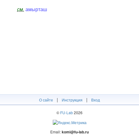
см.
амырташ
|
|
О сайте
Инструкция
Вход
©
FU-Lab
2026
Email:
komi@fu-lab.ru