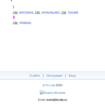
Ⅰ
см.
вескана
,
см.
ончыкыжо
,
см.
тунам
Ⅱ
см.
ломаш
|
|
О сайте
Инструкция
Вход
©
FU-Lab
2026
Email:
komi@fu-lab.ru