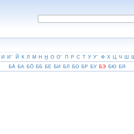
И
И
Й
К
Л
М
Н
Ӈ
О
О
П
Р
С
Т
У
У
Ф
Х
Ц
Ч
Ш
БĀ
БА
БŌ
ББ
БЕ
БИ
БЛ
БО
БР
БУ
БЭ
БЮ
БЯ