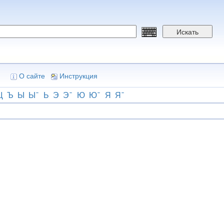
Искать
О сайте
Инструкция
Щ
Ъ
Ы
Ы
Ь
Э
Э
Ю
Ю
Я
Я