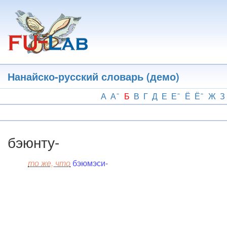
Перейти
к
основному
содержанию
Нанайско-русский словарь (демо)
А
А
Б
В
Г
Д
Е
Е
Ё
Ё
Ж
З
бэюнту-
то же, что
бэюмэси-