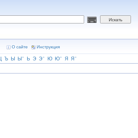
Искать
О сайте
Инструкция
Щ
Ъ
Ы
Ы
Ь
Э
Э
Ю
Ю
Я
Я