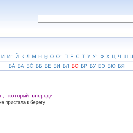
И
И
Й
К
Л
М
Н
Ӈ
О
О
П
Р
С
Т
У
У
Ф
Х
Ц
Ч
Ш
БĀ
БА
БŌ
ББ
БЕ
БИ
БЛ
БО
БР
БУ
БЭ
БЮ
БЯ
т, который впереди
же пристала к берегу