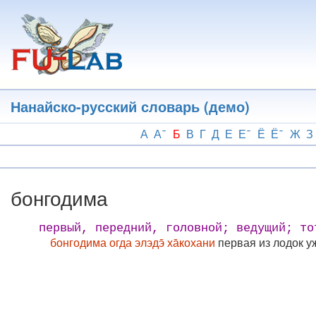
Перейти
к
основному
содержанию
Нанайско-русский словарь (демо)
А
А
Б
В
Г
Д
Е
Е
Ё
Ё
Ж
З
бонгодима
первый, передний, головной; ведущий; то
бонгодима огда элэдэ̄ ха̄кохани
первая из лодок у