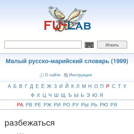
Перейти
к
основному
содержанию
Искать
Малый русско-марийский словарь (1999)
О сайте
Инструкция
А
Б
В
Г
Д
Е
Ё
Ж
З
И
Й
К
Л
М
Н
О
П
Р
С
Т
У
Ф
Х
Ц
Ч
Ш
Щ
Ъ
Ы
Ь
Э
Ю
Я
РА
РВ
РЕ
РЖ
РИ
РО
РУ
РЫ
РЬ
РЮ
РЯ
разбежаться