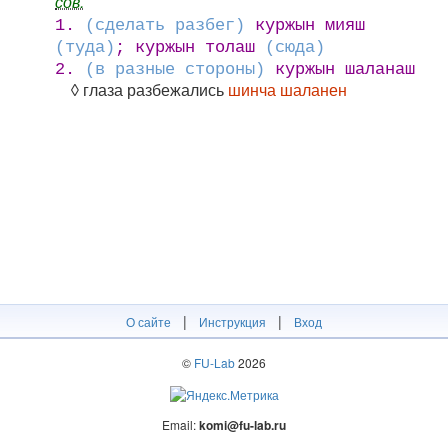
сов.
1.
(сделать разбег)
куржын мияш
(туда)
; куржын толаш
(сюда)
2.
(в разные стороны)
куржын шаланаш
◊ глаза разбежались
шинча шаланен
|
|
О сайте
Инструкция
Вход
©
FU-Lab
2026
Email:
komi@fu-lab.ru