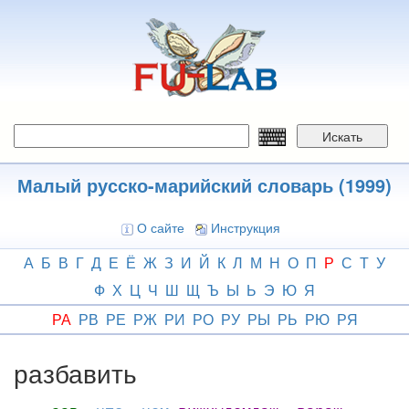
Перейти
к
основному
содержанию
Искать
Малый русско-марийский словарь (1999)
О сайте
Инструкция
А
Б
В
Г
Д
Е
Ё
Ж
З
И
Й
К
Л
М
Н
О
П
Р
С
Т
У
Ф
Х
Ц
Ч
Ш
Щ
Ъ
Ы
Ь
Э
Ю
Я
РА
РВ
РЕ
РЖ
РИ
РО
РУ
РЫ
РЬ
РЮ
РЯ
разбавить