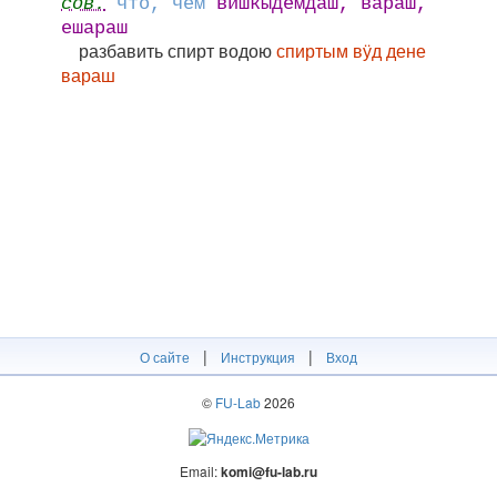
сов.
что, чем
вишкыдемдаш, вараш,
ешараш
разбавить спирт водою
спиртым вӱд дене
вараш
|
|
О сайте
Инструкция
Вход
©
FU-Lab
2026
Email:
komi@fu-lab.ru