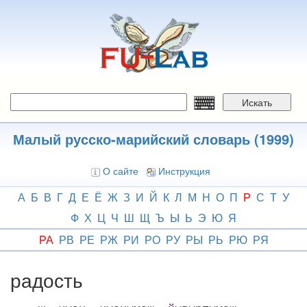
Перейти
к
основному
содержанию
Искать
Малый русско-марийский словарь (1999)
О сайте
Инструкция
А
Б
В
Г
Д
Е
Ё
Ж
З
И
Й
К
Л
М
Н
О
П
Р
С
Т
У
Ф
Х
Ц
Ч
Ш
Щ
Ъ
Ы
Ь
Э
Ю
Я
РА
РВ
РЕ
РЖ
РИ
РО
РУ
РЫ
РЬ
РЮ
РЯ
радость