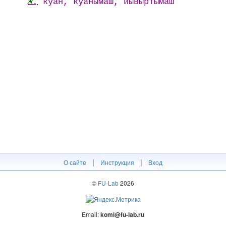
ж.
куан, куанымаш, йывыртымаш
|
|
О сайте
Инструкция
Вход
©
FU-Lab
2026
Email:
komi@fu-lab.ru