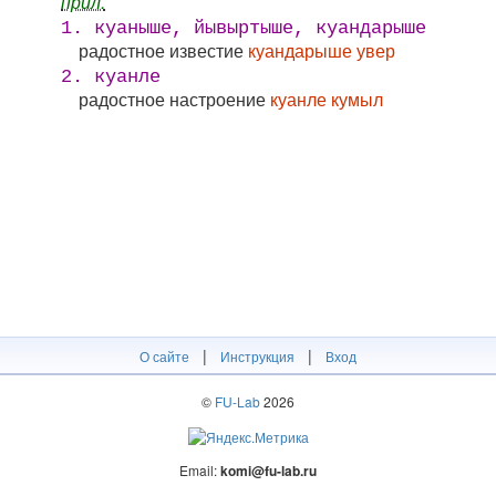
прил.
1. куаныше, йывыртыше, куандарыше
радостное известие
куандарыше увер
2. куанле
радостное настроение
куанле кумыл
|
|
О сайте
Инструкция
Вход
©
FU-Lab
2026
Email:
komi@fu-lab.ru