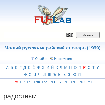
Перейти
к
основному
содержанию
Искать
Малый русско-марийский словарь (1999)
О сайте
Инструкция
А
Б
В
Г
Д
Е
Ё
Ж
З
И
Й
К
Л
М
Н
О
П
Р
С
Т
У
Ф
Х
Ц
Ч
Ш
Щ
Ъ
Ы
Ь
Э
Ю
Я
РА
РВ
РЕ
РЖ
РИ
РО
РУ
РЫ
РЬ
РЮ
РЯ
радостный