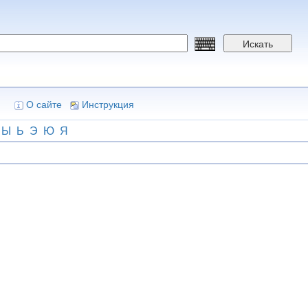
Искать
О сайте
Инструкция
Ы
Ь
Э
Ю
Я