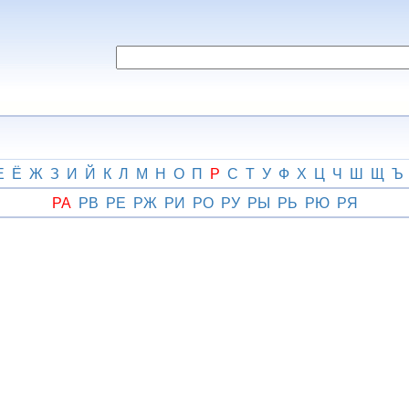
Е
Ё
Ж
З
И
Й
К
Л
М
Н
О
П
Р
С
Т
У
Ф
Х
Ц
Ч
Ш
Щ
Ъ
РА
РВ
РЕ
РЖ
РИ
РО
РУ
РЫ
РЬ
РЮ
РЯ