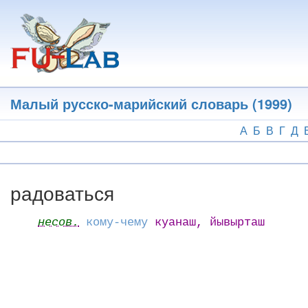
Перейти
к
основному
содержанию
Малый русско-марийский словарь (1999)
А
Б
В
Г
Д
радоваться
несов.
кому-чему
куанаш, йывырташ