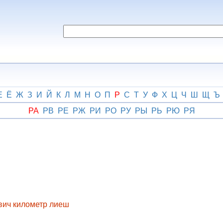
Е
Ё
Ж
З
И
Й
К
Л
М
Н
О
П
Р
С
Т
У
Ф
Х
Ц
Ч
Ш
Щ
Ъ
РА
РВ
РЕ
РЖ
РИ
РО
РУ
РЫ
РЬ
РЮ
РЯ
вич километр лиеш