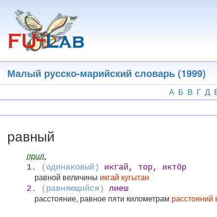
Перейти
к
основному
содержанию
Малый русско-марийский словарь (1999)
А
Б
В
Г
Д
равный
прил.
1.
(одинаковый)
икгай, тор, иктӧр
равной величины
икгай кугытан
2.
(равняющийся)
лиеш
расстояние, равное пяти километрам
расстояний 