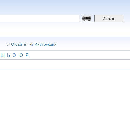
Искать
О сайте
Инструкция
Ы
Ь
Э
Ю
Я