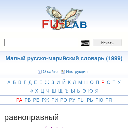
Перейти
к
основному
содержанию
Искать
Малый русско-марийский словарь (1999)
О сайте
Инструкция
А
Б
В
Г
Д
Е
Ё
Ж
З
И
Й
К
Л
М
Н
О
П
Р
С
Т
У
Ф
Х
Ц
Ч
Ш
Щ
Ъ
Ы
Ь
Э
Ю
Я
РА
РВ
РЕ
РЖ
РИ
РО
РУ
РЫ
РЬ
РЮ
РЯ
равноправный