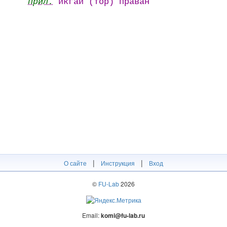
прил.
икгай (тӧр) праван
|
|
О сайте
Инструкция
Вход
©
FU-Lab
2026
Email:
komi@fu-lab.ru