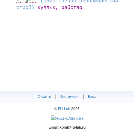
с.
ист.
(общественно-экономический
строй)
куллык, рабство
|
|
О сайте
Инструкция
Вход
©
FU-Lab
2026
Email:
komi@fu-lab.ru