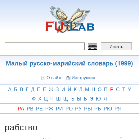
Перейти
к
основному
содержанию
Искать
Малый русско-марийский словарь (1999)
О сайте
Инструкция
А
Б
В
Г
Д
Е
Ё
Ж
З
И
Й
К
Л
М
Н
О
П
Р
С
Т
У
Ф
Х
Ц
Ч
Ш
Щ
Ъ
Ы
Ь
Э
Ю
Я
РА
РВ
РЕ
РЖ
РИ
РО
РУ
РЫ
РЬ
РЮ
РЯ
рабство