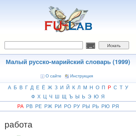
Перейти
к
основному
содержанию
Искать
Малый русско-марийский словарь (1999)
О сайте
Инструкция
А
Б
В
Г
Д
Е
Ё
Ж
З
И
Й
К
Л
М
Н
О
П
Р
С
Т
У
Ф
Х
Ц
Ч
Ш
Щ
Ъ
Ы
Ь
Э
Ю
Я
РА
РВ
РЕ
РЖ
РИ
РО
РУ
РЫ
РЬ
РЮ
РЯ
работа