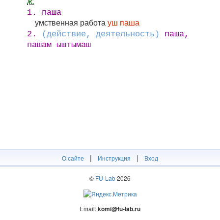
ж.
1. паша
умственная работа
уш паша
2.
(действие, деятельность)
паша,
пашам ыштымаш
|
|
О сайте
Инструкция
Вход
©
FU-Lab
2026
Email:
komi@fu-lab.ru