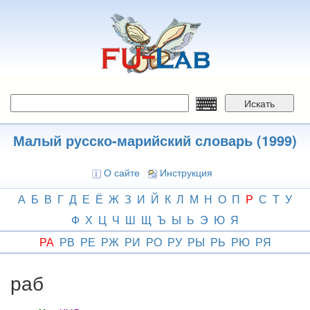
Перейти
к
основному
содержанию
Искать
Малый русско-марийский словарь (1999)
О сайте
Инструкция
А
Б
В
Г
Д
Е
Ё
Ж
З
И
Й
К
Л
М
Н
О
П
Р
С
Т
У
Ф
Х
Ц
Ч
Ш
Щ
Ъ
Ы
Ь
Э
Ю
Я
РА
РВ
РЕ
РЖ
РИ
РО
РУ
РЫ
РЬ
РЮ
РЯ
раб