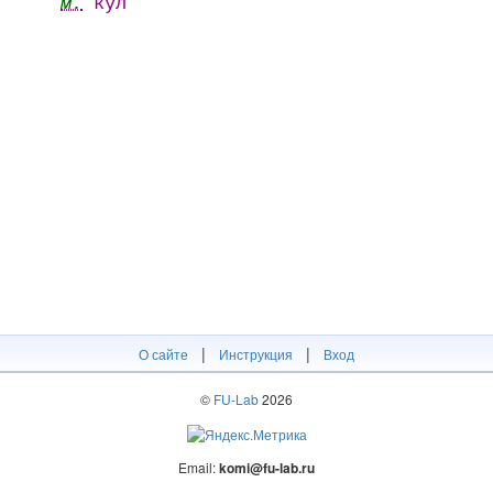
м.
кул
|
|
О сайте
Инструкция
Вход
©
FU-Lab
2026
Email:
komi@fu-lab.ru