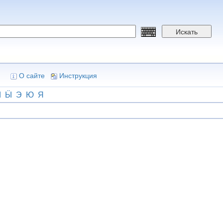
Искать
О сайте
Инструкция
Ы
Ӹ
Э
Ю
Я