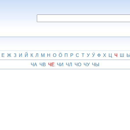
Е
Ж
З
И
Й
К
Л
М
Н
О
Ӧ
П
Р
С
Т
У
Ӱ
Ф
Х
Ц
Ч
Ш
ЧА
ЧВ
ЧЕ
ЧИ
ЧЛ
ЧО
ЧУ
ЧЫ