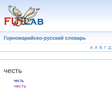
Перейти
к
основному
содержанию
Горномарийско-русский словарь
А
Ӓ
В
Г
Д
честь
честь
честь