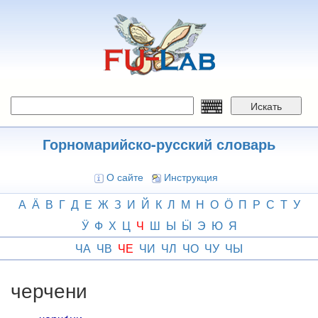
Перейти
к
основному
содержанию
Искать
Горномарийско-русский словарь
О сайте
Инструкция
А
Ӓ
В
Г
Д
Е
Ж
З
И
Й
К
Л
М
Н
О
Ӧ
П
Р
С
Т
У
Ӱ
Ф
Х
Ц
Ч
Ш
Ы
Ӹ
Э
Ю
Я
ЧА
ЧВ
ЧЕ
ЧИ
ЧЛ
ЧО
ЧУ
ЧЫ
черчени