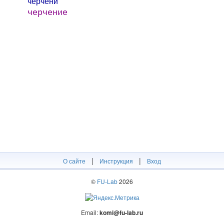
черче́ни
черчение
|
|
О сайте
Инструкция
Вход
©
FU-Lab
2026
Email:
komi@fu-lab.ru