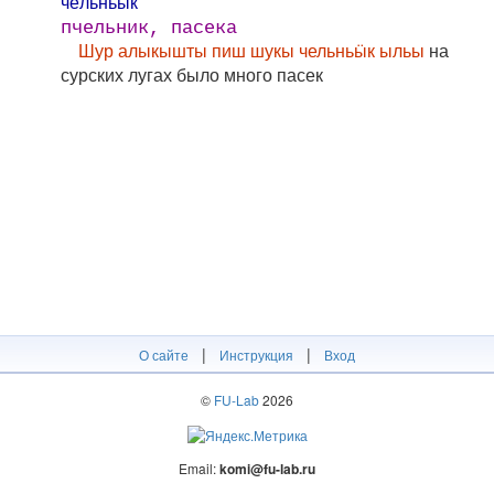
че́льньӹк
пчельник, пасека
Шур алыкышты пиш шукы чельньӹк ыльы
на
сурских лугах было много пасек
|
|
О сайте
Инструкция
Вход
©
FU-Lab
2026
Email:
komi@fu-lab.ru