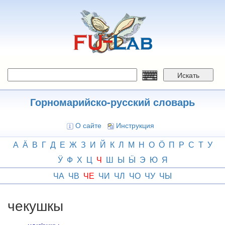
Перейти
к
основному
содержанию
Искать
Горномарийско-русский словарь
О сайте
Инструкция
А
Ӓ
В
Г
Д
Е
Ж
З
И
Й
К
Л
М
Н
О
Ӧ
П
Р
С
Т
У
Ӱ
Ф
Х
Ц
Ч
Ш
Ы
Ӹ
Э
Ю
Я
ЧА
ЧВ
ЧЕ
ЧИ
ЧЛ
ЧО
ЧУ
ЧЫ
чекушкы