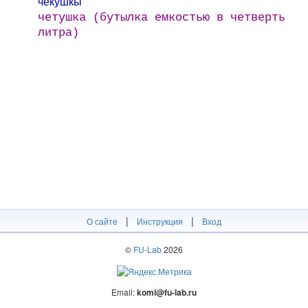
чеку́шкы
четушка (бутылка емкостью в четверть
литра)
|
|
О сайте
Инструкция
Вход
©
FU-Lab
2026
Email:
komi@fu-lab.ru