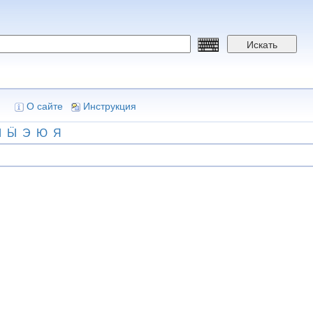
Искать
О сайте
Инструкция
Ы
Ӹ
Э
Ю
Я