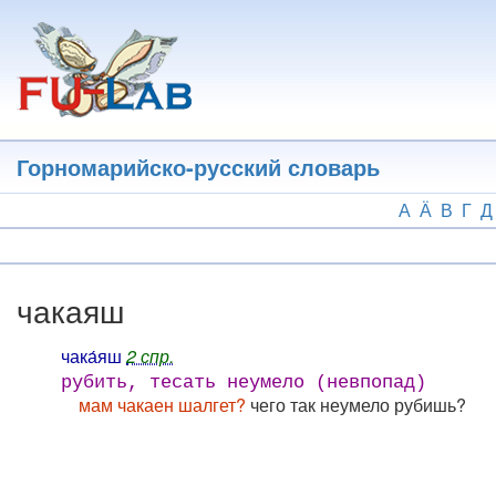
Перейти
к
основному
содержанию
Горномарийско-русский словарь
А
Ӓ
В
Г
Д
чакаяш
чака́яш
2 спр.
рубить, тесать неумело (невпопад)
мам чакаен шалгет?
чего так неумело рубишь?