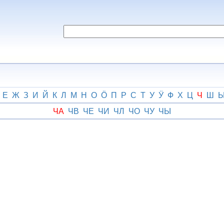
Е
Ж
З
И
Й
К
Л
М
Н
О
Ӧ
П
Р
С
Т
У
Ӱ
Ф
Х
Ц
Ч
Ш
ЧА
ЧВ
ЧЕ
ЧИ
ЧЛ
ЧО
ЧУ
ЧЫ