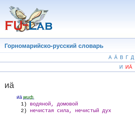
Перейти
к
основному
содержанию
Горномарийско-русский словарь
А
Ӓ
В
Г
Д
И
ИӒ
иӓ
и́ӓ
миф.
1)
водяной, домовой
2)
нечистая сила, нечистый дух