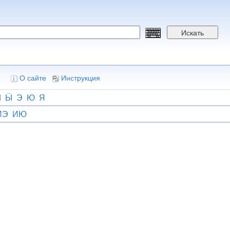
Искать
О сайте
Инструкция
Ы
Ӹ
Э
Ю
Я
ИЭ
ИЮ