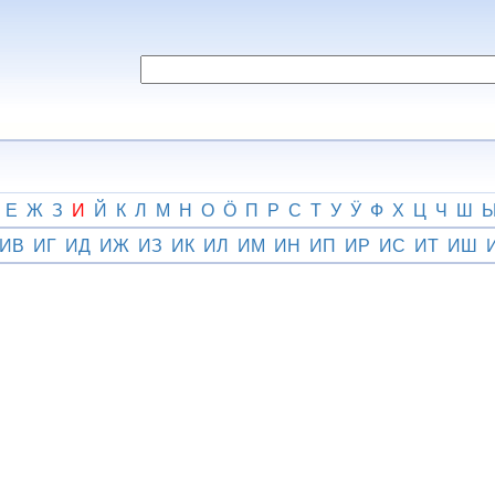
Е
Ж
З
И
Й
К
Л
М
Н
О
Ӧ
П
Р
С
Т
У
Ӱ
Ф
Х
Ц
Ч
Ш
ИВ
ИГ
ИД
ИЖ
ИЗ
ИК
ИЛ
ИМ
ИН
ИП
ИР
ИС
ИТ
ИШ