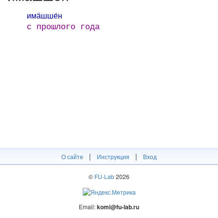
имӓшше́н
с прошлого года
|
|
О сайте
Инструкция
Вход
©
FU-Lab
2026
Email:
komi@fu-lab.ru