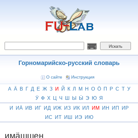
Перейти
к
основному
содержанию
Искать
Горномарийско-русский словарь
О сайте
Инструкция
А
Ӓ
В
Г
Д
Е
Ж
З
И
Й
К
Л
М
Н
О
Ӧ
П
Р
С
Т
У
Ӱ
Ф
Х
Ц
Ч
Ш
Ы
Ӹ
Э
Ю
Я
И
ИӒ
ИВ
ИГ
ИД
ИЖ
ИЗ
ИК
ИЛ
ИМ
ИН
ИП
ИР
ИС
ИТ
ИШ
ИЭ
ИЮ
имӓшшен