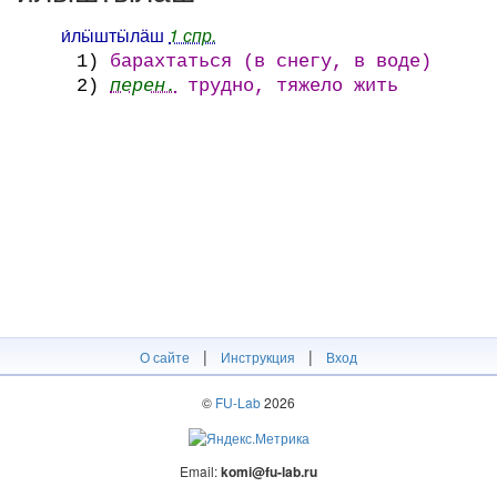
и́лӹштӹлӓш
1 спр.
1)
барахтаться (в снегу, в воде)
2)
перен.
трудно, тяжело жить
|
|
О сайте
Инструкция
Вход
©
FU-Lab
2026
Email:
komi@fu-lab.ru