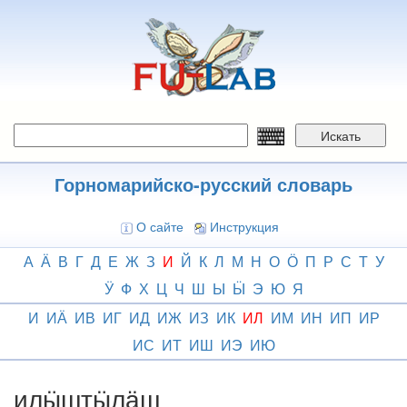
Перейти
к
основному
содержанию
Искать
Горномарийско-русский словарь
О сайте
Инструкция
А
Ӓ
В
Г
Д
Е
Ж
З
И
Й
К
Л
М
Н
О
Ӧ
П
Р
С
Т
У
Ӱ
Ф
Х
Ц
Ч
Ш
Ы
Ӹ
Э
Ю
Я
И
ИӒ
ИВ
ИГ
ИД
ИЖ
ИЗ
ИК
ИЛ
ИМ
ИН
ИП
ИР
ИС
ИТ
ИШ
ИЭ
ИЮ
илӹштӹлӓш