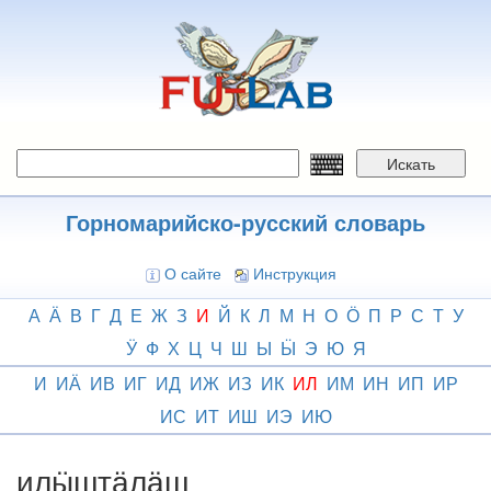
Перейти
к
основному
содержанию
Искать
Горномарийско-русский словарь
О сайте
Инструкция
А
Ӓ
В
Г
Д
Е
Ж
З
И
Й
К
Л
М
Н
О
Ӧ
П
Р
С
Т
У
Ӱ
Ф
Х
Ц
Ч
Ш
Ы
Ӹ
Э
Ю
Я
И
ИӒ
ИВ
ИГ
ИД
ИЖ
ИЗ
ИК
ИЛ
ИМ
ИН
ИП
ИР
ИС
ИТ
ИШ
ИЭ
ИЮ
илӹштӓлӓш