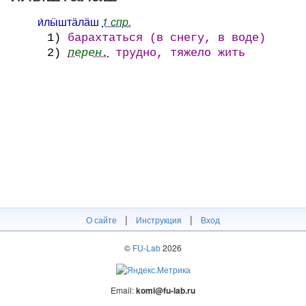
и́лӹштӓлӓш
1 спр.
1)
барахтаться (в снегу, в воде)
2)
перен.
трудно, тяжело жить
|
|
О сайте
Инструкция
Вход
©
FU-Lab
2026
Email:
komi@fu-lab.ru