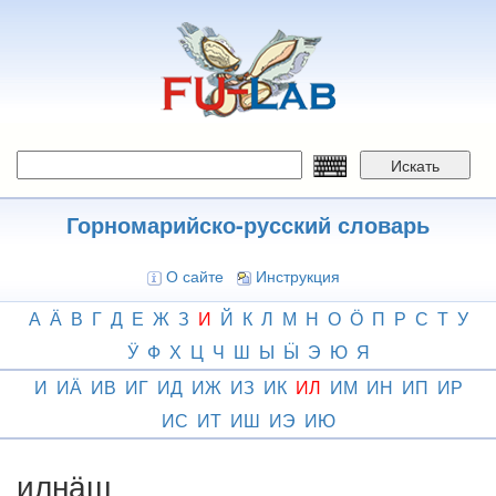
Перейти
к
основному
содержанию
Искать
Горномарийско-русский словарь
О сайте
Инструкция
А
Ӓ
В
Г
Д
Е
Ж
З
И
Й
К
Л
М
Н
О
Ӧ
П
Р
С
Т
У
Ӱ
Ф
Х
Ц
Ч
Ш
Ы
Ӹ
Э
Ю
Я
И
ИӒ
ИВ
ИГ
ИД
ИЖ
ИЗ
ИК
ИЛ
ИМ
ИН
ИП
ИР
ИС
ИТ
ИШ
ИЭ
ИЮ
илнӓш