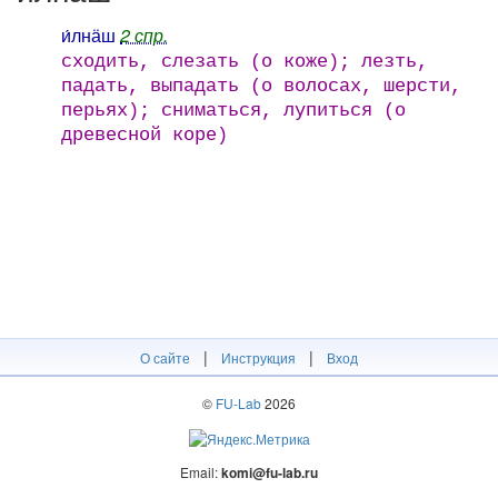
и́лнӓш
2 спр.
сходить, слезать (о коже); лезть,
падать, выпадать (о волосах, шерсти,
перьях); сниматься, лупиться (о
древесной коре)
|
|
О сайте
Инструкция
Вход
©
FU-Lab
2026
Email:
komi@fu-lab.ru